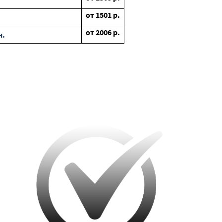
от
1501
р.
от
2006
р.
н.