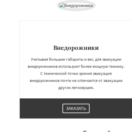
Внедорожники
Учитывая большие габариты и вес, для эвакуации
внедорожников используют более мощную технику.
С технической точки зрения эвакуация
внедорожников почти не отличается от эвакуации
Работае
других легковушек.
регио
Удельная
Фосфо
ЗАКАЗАТЬ
Хорлово
Черкиз