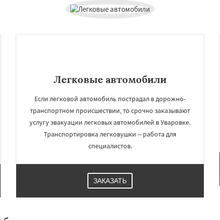
Легковые автомобили
Если легковой автомобиль пострадал в дорожно-
транспортном происшествии, то срочно заказывают
услугу эвакуации легковых автомобилей в Уваровке.
×
×
Транспортировка легковушки -- работа для
м по
УЗНАТЬ ПОДРОБНЕЕ
специалистов.
нам
ритный
Фряново
ЗАКАЗАТЬ
ово
Черусти
Шаховская