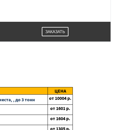
ЗАКАЗАТЬ
ЦЕНА
от
10004
р.
ста, , до 3 тонн
от
1601
р.
от
1604
р.
от
1305
р.