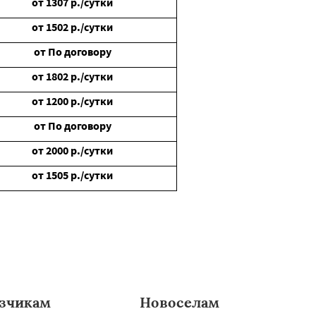
от
1307
р./сутки
от
1502
р./сутки
от
По договору
от
1802
р./сутки
от
1200
р./сутки
от
По договору
от
2000
р./сутки
от
1505
р./сутки
зчикам
Новоселам