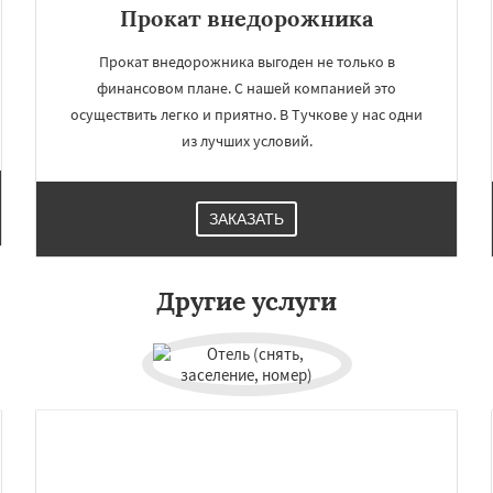
Прокат внедорожника
Прокат внедорожника выгоден не только в
финансовом плане. С нашей компанией это
осуществить легко и приятно. В Тучкове у нас одни
из лучших условий.
ЗАКАЗАТЬ
×
×
м по
УЗНАТЬ ПОДРОБНЕЕ
Другие услуги
нам
ная
Фосфоритный
о
Черкизово
Черусти
Даю согласие на обработку персональных данных