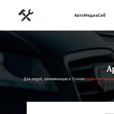
АвтоМедиаСиб
А
Для людей, проживающих в Тучкове
прокат автомоб